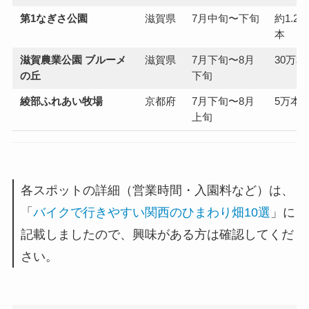
第1なぎさ公園
滋賀県
7月中旬〜下旬
約1.2万
本
滋賀農業公園 ブルーメ
滋賀県
7月下旬〜8月
30万本
の丘
下旬
綾部ふれあい牧場
京都府
7月下旬〜8月
5万本
上旬
各スポットの詳細（営業時間・入園料など）は、
「
バイクで行きやすい関西のひまわり畑10選
」に
記載しましたので、興味がある方は確認してくだ
さい。