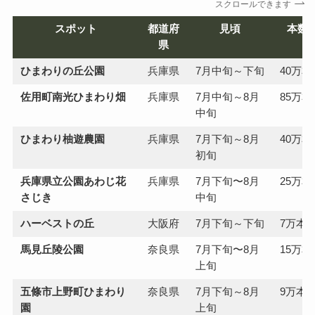
スクロールできます
スポット
都道府
見頃
本数
県
ひまわりの丘公園
兵庫県
7月中旬～下旬
40万本
佐用町南光ひまわり畑
兵庫県
7月中旬～8月
85万本
中旬
ひまわり柚遊農園
兵庫県
7月下旬～8月
40万本
初旬
兵庫県立公園あわじ花
兵庫県
7月下旬〜8月
25万本
さじき
中旬
ハーベストの丘
大阪府
7月下旬～下旬
7万本
馬見丘陵公園
奈良県
7月下旬〜8月
15万本
上旬
五條市上野町ひまわり
奈良県
7月下旬～8月
9万本
園
上旬