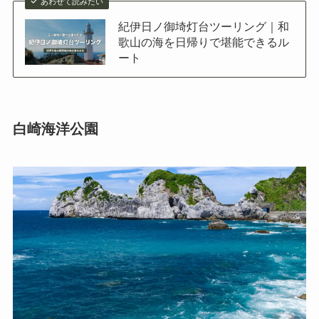
あわせて読みたい
紀伊日ノ御埼灯台ツーリング｜和
歌山の海を日帰りで堪能できるル
ート
白崎海洋公園