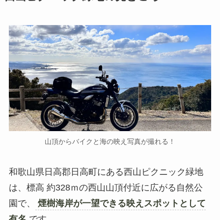
山頂からバイクと海の映え写真が撮れる！
和歌山県日高郡日高町にある西山ピクニック緑地
は、標高 約328ｍの西山山頂付近に広がる自然公
園で、
煙樹海岸が一望できる映えスポットとして
有名
です。