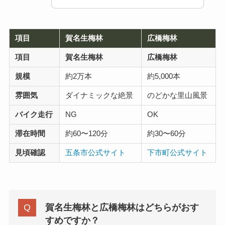
項目
賀名生梅林
広橋梅林
項目
賀名生梅林
広橋梅林
規模
約2万本
約5,000本
雰囲気
ダイナミックな絶景
のどかな里山風景
バイク走行
NG
OK
滞在時間
約60〜120分
約30〜60分
見頃確認
五条市公式サイト
下市町公式サイト
賀名生梅林と広橋梅林はどちらがおす
すめですか？