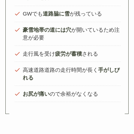
GWでも
道路脇に雪
が残っている
豪雪地帯の道には穴
が開いているため注
意が必要
走行風を受け
疲労が蓄積
される
高速道路道路の走行時間が長く
手がしび
れる
お尻が痛い
ので余裕がなくなる