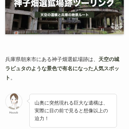
兵庫県朝来市にある神子畑選鉱場跡は、
天空の城
ラピュタのような景色で有名になった人気スポッ
ト
。
山奥に突然現れる巨大な遺構は、
実際に目の前で見ると想像以上の
Huuub
迫力！