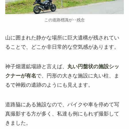
この道路標識が‥残念
山に囲まれた静かな場所に巨大遺構が残されてい
ることで、どこか非日常的な空気感があります。
神子畑選鉱場跡と言えば、
丸い円盤状の施設シッ
クナーが有名
で、円形の大きな施設に丸い柱、ま
るで神殿の遺跡のようにも見えます。
道路脇にある施設なので、バイクや車を停めて写
真撮影する方が多く、私達も例にもれず撮影して
きました。