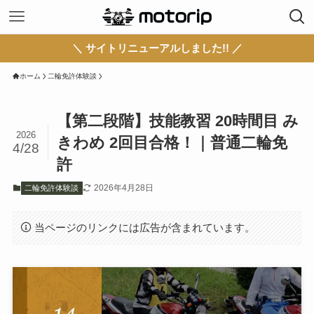
＼ サイトリニューアルしました!! ／
ホーム
二輪免許体験談
【第二段階】技能教習 20時間目 み
2026
きわめ 2回目合格！｜普通二輪免
4/28
許
2026年4月28日
二輪免許体験談
当ページのリンクには広告が含まれています。